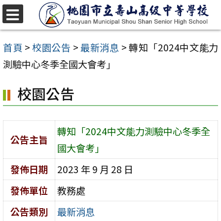
跳
至
選
單
主
首頁
>
校園公告
>
最新消息
>
轉知「2024中文能力
要
測驗中心冬季全國大會考」
內
校園公告
容
區
轉知「2024中文能力測驗中心冬季全
公告主旨
國大會考」
發佈日期
2023 年 9 月 28 日
發佈單位
教務處
公告類別
最新消息