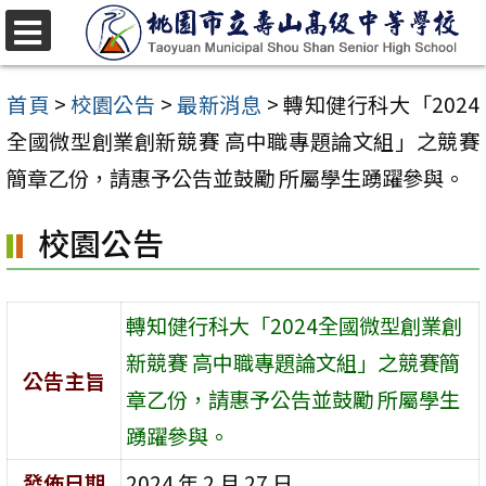
跳
至
選
單
主
首頁
>
校園公告
>
最新消息
>
轉知健行科大「2024
要
全國微型創業創新競賽 高中職專題論文組」之競賽
內
簡章乙份，請惠予公告並鼓勵 所屬學生踴躍參與。
容
校園公告
區
轉知健行科大「2024全國微型創業創
新競賽 高中職專題論文組」之競賽簡
公告主旨
章乙份，請惠予公告並鼓勵 所屬學生
踴躍參與。
發佈日期
2024 年 2 月 27 日