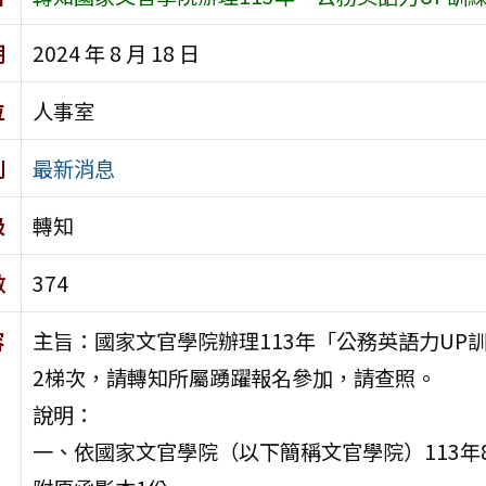
期
2024 年 8 月 18 日
位
人事室
別
最新消息
級
轉知
數
374
容
主旨：國家文官學院辦理113年「公務英語力UP
2梯次，請轉知所屬踴躍報名參加，請查照。
說明：
一、依國家文官學院（以下簡稱文官學院）113年8月