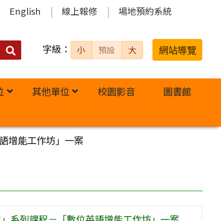
English
線上報修
場地預約系統
字級：
送出
網站導覽
小
預設
大
搜
尋：
位
其他單位
校園影音
圖書館
英語增能工作坊」一案
練」系列課程－「數位英語增能工作坊」一案