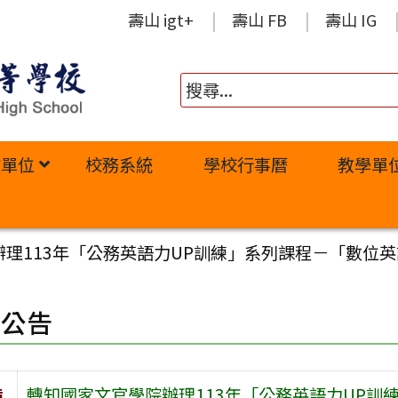
壽山 igt+
壽山 FB
壽山 IG
政單位
校務系統
學校行事曆
教學單
理113年「公務英語力UP訓練」系列課程－「數位
園公告
旨
轉知國家文官學院辦理113年「公務英語力UP訓