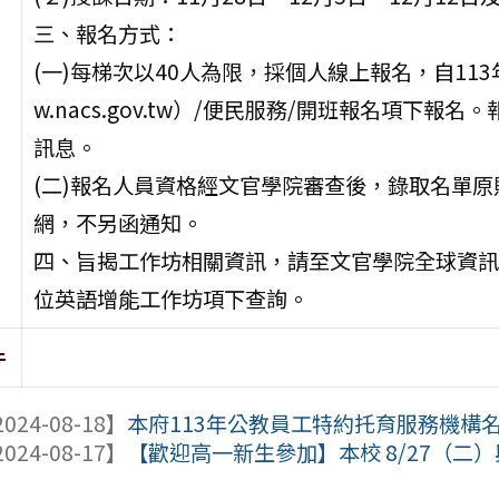
三、報名方式：
(一)每梯次以40人為限，採個人線上報名，自113年
w.nacs.gov.tw）/便民服務/開班報名項
訊息。
(二)報名人員資格經文官學院審查後，錄取名單
網，不另函通知。
四、旨揭工作坊相關資訊，請至文官學院全球資訊網（http
位英語增能工作坊項下查詢。
件
024-08-18】
本府113年公教員工特約托育服務機構
024-08-17】
【歡迎高一新生參加】本校 8/27（二）與8