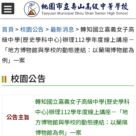
跳
至
選
單
主
首頁
>
校園公告
>
最新消息
>
轉知國立嘉義女子高
要
級中學(歷史學科中心)辦理112學年度線上講座－
內
「地方博物館與學校的動態連結：以蘭陽博物館為
容
例」一案
區
校園公告
轉知國立嘉義女子高級中學(歷史學科
中心)辦理112學年度線上講座－「地
公告主旨
方博物館與學校的動態連結：以蘭陽
博物館為例」一案