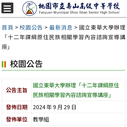
跳
至
選
單
主
首頁
>
校園公告
>
最新消息
>
國立東華大學辦理
要
「十二年課綱原住民族相關學習內容諮詢宣導講
內
座」
容
校園公告
區
國立東華大學辦理「十二年課綱原住
公告主旨
民族相關學習內容諮詢宣導講座」
發佈日期
2024 年 9 月 29 日
發佈單位
教學組