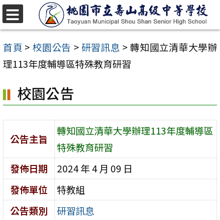
跳
至
選
單
主
首頁
>
校園公告
>
研習訊息
>
轉知國立清華大學辦
要
理113年度輔導區特殊教育研習
內
校園公告
容
區
轉知國立清華大學辦理113年度輔導區
公告主旨
特殊教育研習
發佈日期
2024 年 4 月 09 日
發佈單位
特教組
公告類別
研習訊息