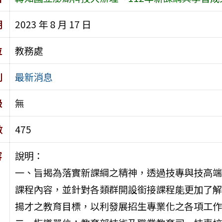
期
2023 年 8 月 17 日
位
教務處
別
最新消息
級
無
數
475
容
說明：
一、旨揭為落實新課綱之精神，透過技專與技高端
課程內容，並針對各類群開設銜接課程能更加了解
揚才之教育目標，以利發展招生專業化之各項工作