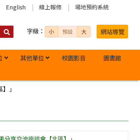
English
線上報修
場地預約系統
字級：
送出
網站導覽
小
預設
大
搜
尋：
位
其他單位
校園影音
圖書館
區】」
成果分享交流座談會【北區】」