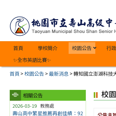
跳
至
主
要
內
首頁
學校簡介
校園公告
行
容
區
✨全市英語比賽✨
首頁
>
校園公告
>
最新消息
>
轉知國立澎湖科技
校
相關公告
2026-03-19
教務處
壽山高中繁星推薦再創佳績：92
公告主