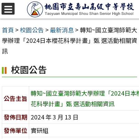
跳
至
選
單
主
首頁
>
校園公告
>
最新消息
>
轉知~國立臺灣師範大
要
學辦理「2024日本櫻花科學計畫」甄 選活動相關資
內
訊
容
校園公告
區
轉知~國立臺灣師範大學辦理「2024日本
公告主旨
花科學計畫」甄 選活動相關資訊
發佈日期
2024 年 3 月 13 日
發佈單位
實研組