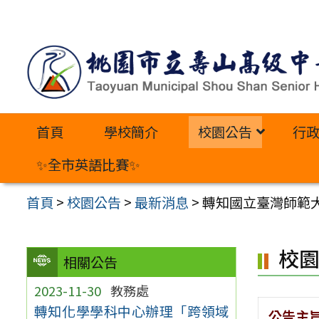
跳
至
主
要
內
首頁
學校簡介
校園公告
行
容
區
✨全市英語比賽✨
首頁
>
校園公告
>
最新消息
>
轉知國立臺灣師範大
校
相關公告
2023-11-30
教務處
轉知化學學科中心辦理「跨領域
公告主