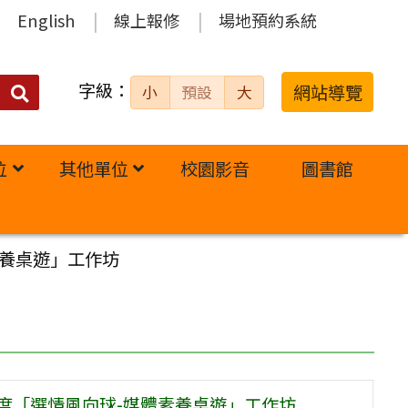
English
線上報修
場地預約系統
字級：
送出
網站導覽
小
預設
大
搜
尋：
位
其他單位
校園影音
圖書館
素養桌遊」工作坊
度「選情風向球-媒體素養桌遊」工作坊