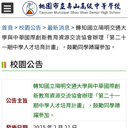
跳
至
選
單
主
首頁
>
校園公告
>
最新消息
>
轉知國立陽明交通大
要
學與中華國際創新教育資源交流協會辦理「第二十
內
一期中學人才培育計畫」，鼓勵同學踴躍參加。
容
校園公告
區
轉知國立陽明交通大學與中華國際創
新教育資源交流協會辦理「第二十一
公告主旨
期中學人才培育計畫」，鼓勵同學踴
躍參加。
發佈日期
2025 年 2 月 21 日