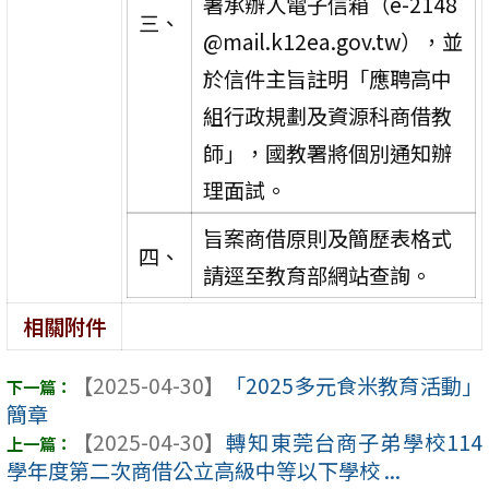
署承辦人電子信箱（e-2148
三、
@mail.k12ea.gov.tw），並
於信件主旨註明「應聘高中
組行政規劃及資源科商借教
師」，國教署將個別通知辦
理面試。
旨案商借原則及簡歷表格式
四、
請逕至教育部網站查詢。
相關附件
【2025-04-30】
「2025多元食米教育活動」
簡章
【2025-04-30】
轉知東莞台商子弟學校114
學年度第二次商借公立高級中等以下學校 ...