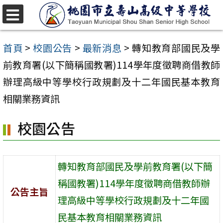
跳
至
選
單
主
首頁
>
校園公告
>
最新消息
>
轉知教育部國民及學
要
前教育署(以下簡稱國教署)114學年度徵聘商借教師
內
辦理高級中等學校行政規劃及十二年國民基本教育
容
相關業務資訊
區
校園公告
轉知教育部國民及學前教育署(以下簡
稱國教署)114學年度徵聘商借教師辦
公告主旨
理高級中等學校行政規劃及十二年國
民基本教育相關業務資訊