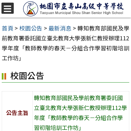
跳
至
選
單
主
首頁
>
校園公告
>
最新消息
>
轉知教育部國民及學
要
前教育署委託國立臺北教育大學張新仁教授辦理112
內
學年度「教師教學的春天－分組合作學習初階培訓
容
工作坊」
區
校園公告
轉知教育部國民及學前教育署委託國
立臺北教育大學張新仁教授辦理112學
公告主旨
年度「教師教學的春天－分組合作學
習初階培訓工作坊」