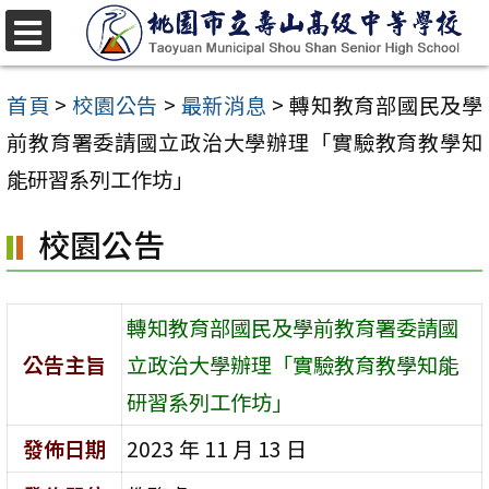
跳
至
選
單
主
首頁
>
校園公告
>
最新消息
>
轉知教育部國民及學
要
前教育署委請國立政治大學辦理「實驗教育教學知
內
能研習系列工作坊」
容
校園公告
區
轉知教育部國民及學前教育署委請國
公告主旨
立政治大學辦理「實驗教育教學知能
研習系列工作坊」
發佈日期
2023 年 11 月 13 日