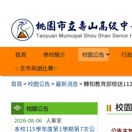
跳
至
主
要
內
首頁
學校簡介
校園公告
行
容
區
✨全市英語比賽✨
首頁
>
校園公告
>
最新消息
>
轉知教育部檢送11
校
相關公告
2026-08-06
人事室
本校115學年度第1學期第7次公
公告主