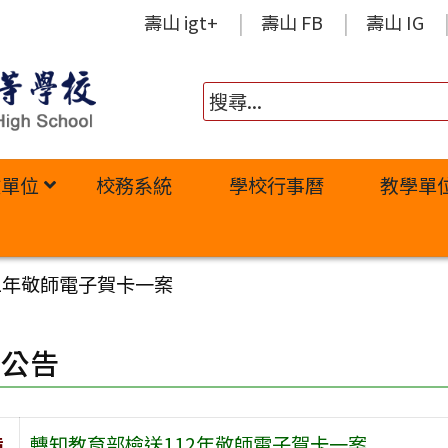
壽山 igt+
壽山 FB
壽山 IG
政單位
校務系統
學校行事曆
教學單
2年敬師電子賀卡一案
園公告
旨
轉知教育部檢送112年敬師電子賀卡一案