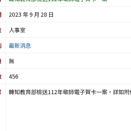
期
2023 年 9 月 28 日
位
人事室
別
最新消息
級
無
數
456
容
轉知教育部檢送112年敬師電子賀卡一案，詳如附