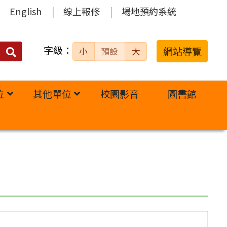
English
線上報修
場地預約系統
字級：
送出
網站導覽
小
預設
大
搜
尋：
位
其他單位
校園影音
圖書館