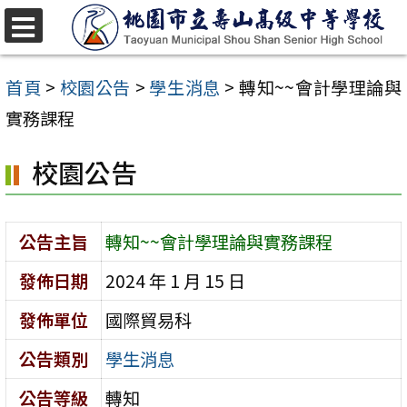
跳
至
選
單
主
首頁
>
校園公告
>
學生消息
>
轉知~~會計學理論與
要
實務課程
內
校園公告
容
區
公告主旨
轉知~~會計學理論與實務課程
發佈日期
2024 年 1 月 15 日
發佈單位
國際貿易科
公告類別
學生消息
公告等級
轉知