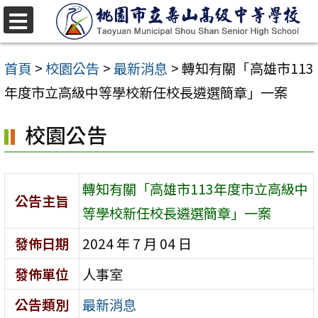
跳
至
選
單
主
首頁
>
校園公告
>
最新消息
>
轉知有關「高雄市113
要
年度市立高級中等學校新任校長遴選簡章」一案
內
校園公告
容
區
轉知有關「高雄市113年度市立高級中
公告主旨
等學校新任校長遴選簡章」一案
發佈日期
2024 年 7 月 04 日
發佈單位
人事室
公告類別
最新消息