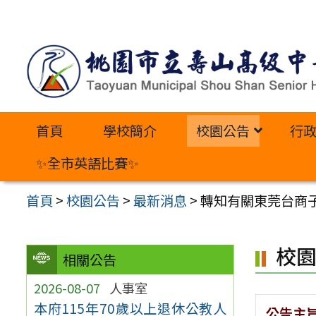
跳
至
主
要
內
首頁
學校簡介
校園公告
行
容
區
✨全市英語比賽✨
首頁
>
校園公告
>
最新消息
>
轉知有關東莞台商子
校
相關公告
2026-08-07
人事室
本府115年70歲以上退休公教人
公告主