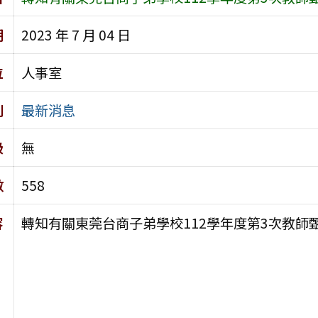
期
2023 年 7 月 04 日
位
人事室
別
最新消息
級
無
數
558
容
轉知有關東莞台商子弟學校112學年度第3次教師