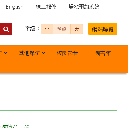
English
線上報修
場地預約系統
字級：
送出
網站導覽
小
預設
大
搜
尋：
位
其他單位
校園影音
圖書館
甄選簡章一案