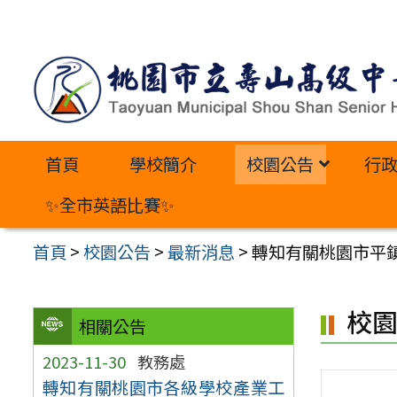
跳
至
主
要
內
首頁
學校簡介
校園公告
行
容
區
✨全市英語比賽✨
首頁
>
校園公告
>
最新消息
>
轉知有關桃園市平
校
相關公告
2023-11-30
教務處
轉知有關桃園市各級學校產業工