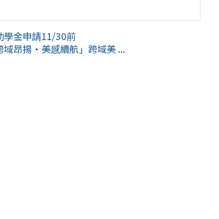
金申請11/30前
昂揚·美感續航」跨域美 ...