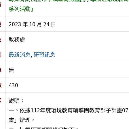
旨
系列活動」
期
2023 年 10 月 24 日
位
教務處
別
最新消息
,
研習訊息
級
無
數
430
容
說明：
一、依據112年度環境教育輔導團教育部子計畫0
畫」辦理。