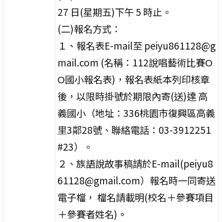
27 日(星期五)下午 5 時止。
(二)報名方式：
１、報名表E-mail至 peiyu861128@g
mail.com (名稱：112說唱藝術比賽Ο
Ο國小報名表)，報名表紙本列印核章
後，以限時掛號於期限內寄(送)達 高
義國小（地址：336桃園市復興區高義
里3鄰28號、聯絡電話：03-3912251
#23）。
２、族語說故事稿請於E-mail(peiyu8
61128@gmail.com）報名時一同寄送
電子檔， 檔名請載明(校名＋參賽項目
＋參賽者姓名)。