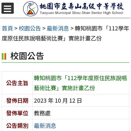
跳
至
選
單
主
首頁
>
校園公告
>
最新消息
>
轉知桃園市「112學年
要
度原住民族說唱藝術比賽」實施計畫乙份
內
校園公告
容
區
轉知桃園市「112學年度原住民族說唱
公告主旨
藝術比賽」實施計畫乙份
發佈日期
2023 年 10 月 12 日
發佈單位
教務處
公告類別
最新消息