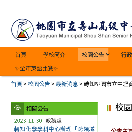
跳
至
主
要
內
首頁
學校簡介
校園公告
行
容
區
✨全市英語比賽✨
首頁
>
校園公告
>
最新消息
>
轉知桃園市立中壢
校
相關公告
2023-11-30
教務處
轉知化學學科中心辦理「跨領域
公告主