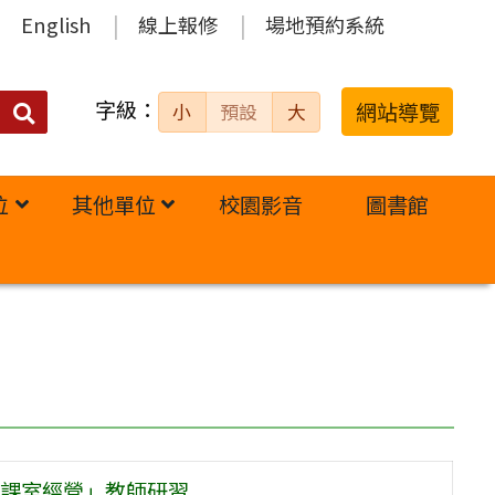
English
線上報修
場地預約系統
字級：
送出
網站導覽
小
預設
大
搜
尋：
位
其他單位
校園影音
圖書館
課室經營」教師研習