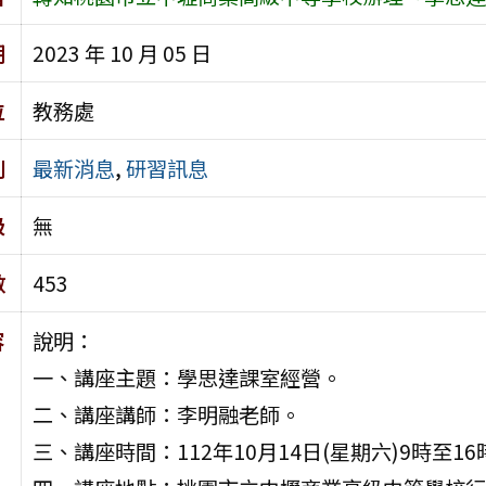
期
2023 年 10 月 05 日
位
教務處
別
最新消息
,
研習訊息
級
無
數
453
容
說明：
一、講座主題：學思達課室經營。
二、講座講師：李明融老師。
三、講座時間：112年10月14日(星期六)9時至16