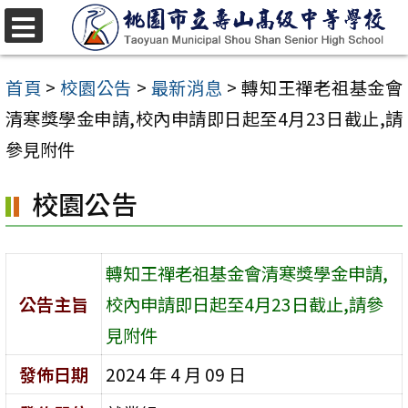
跳
至
選
單
主
首頁
>
校園公告
>
最新消息
>
轉知王禪老祖基金會
要
清寒獎學金申請,校內申請即日起至4月23日截止,請
內
參見附件
容
校園公告
區
轉知王禪老祖基金會清寒獎學金申請,
公告主旨
校內申請即日起至4月23日截止,請參
見附件
發佈日期
2024 年 4 月 09 日