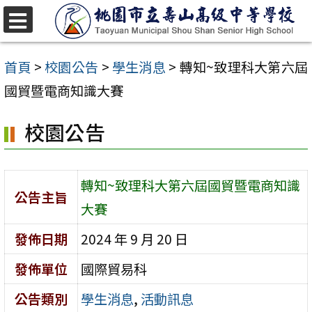
跳
至
選
單
主
首頁
>
校園公告
>
學生消息
>
轉知~致理科大第六屆
要
國貿暨電商知識大賽
內
校園公告
容
區
轉知~致理科大第六屆國貿暨電商知識
公告主旨
大賽
發佈日期
2024 年 9 月 20 日
發佈單位
國際貿易科
公告類別
學生消息
,
活動訊息