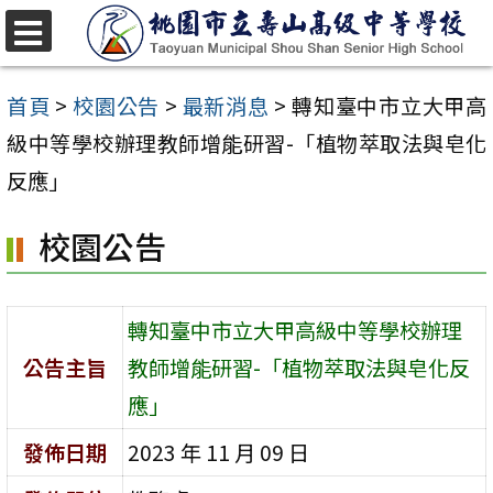
跳
至
選
單
主
首頁
>
校園公告
>
最新消息
>
轉知臺中市立大甲高
要
級中等學校辦理教師增能研習-「植物萃取法與皂化
內
反應」
容
校園公告
區
轉知臺中市立大甲高級中等學校辦理
公告主旨
教師增能研習-「植物萃取法與皂化反
應」
發佈日期
2023 年 11 月 09 日