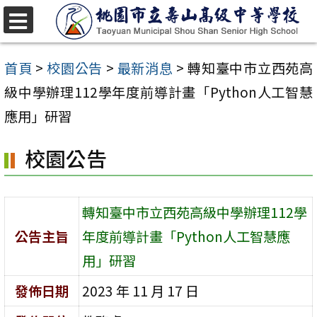
跳
至
選
單
主
首頁
>
校園公告
>
最新消息
>
轉知臺中市立西苑高
要
級中學辦理112學年度前導計畫「Python人工智慧
內
應用」研習
容
校園公告
區
轉知臺中市立西苑高級中學辦理112學
公告主旨
年度前導計畫「Python人工智慧應
用」研習
發佈日期
2023 年 11 月 17 日