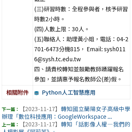
(三)研習時數：全程參與者，核予研習
時數2小時。
(四)人數上限：30人。
(五)聯絡人：助理黃小姐，電話：04-2
701-6473分機815， Email: sysh011
6@sysh.tc.edu.tw
四、請貴校轉知並鼓勵教師踴躍報名
參加，並請惠予報名教師公(差)假。
Python人工智慧應用
相關附件
【2023-11-17】
轉知國立蘭陽女子高級中學
辦理「數位科技應用：GoogleWorkspace ...
【2023-11-17】
轉知「話影像人權—我們的
人權影展《阿莉芙》」