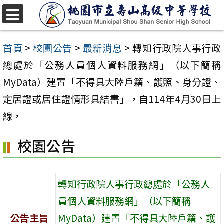
跳
至
選
單
主
首頁
>
校園公告
>
最新消息
>
轉知行政院人事行政
要
總處於「公務人員個人資料服務網」（以下簡稱
內
MyData）建置「不得具大陸戶籍、護照、身分證、
容
定居證或居住證情形具結書」，自114年4月30日上
區
線，
校園公告
轉知行政院人事行政總處於「公務人
員個人資料服務網」（以下簡稱
公告主旨
MyData）建置「不得具大陸戶籍、護