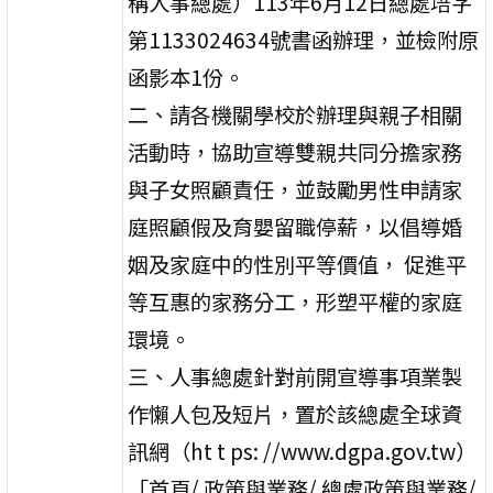
稱人事總處）113年6月12日總處培字
第1133024634號書函辦理，並檢附原
函影本1份。
二、請各機關學校於辦理與親子相關
活動時，協助宣導雙親共同分擔家務
與子女照顧責任，並鼓勵男性申請家
庭照顧假及育嬰留職停薪，以倡導婚
姻及家庭中的性別平等價值， 促進平
等互惠的家務分工，形塑平權的家庭
環境。
三、人事總處針對前開宣導事項業製
作懶人包及短片，置於該總處全球資
訊網（ht t ps: //www.dgpa.gov.tw）
「首頁/ 政策與業務/ 總處政策與業務/