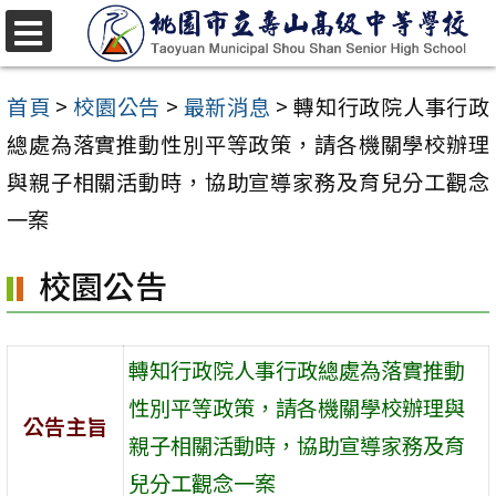
跳
至
選
單
主
首頁
>
校園公告
>
最新消息
>
轉知行政院人事行政
要
總處為落實推動性別平等政策，請各機關學校辦理
內
與親子相關活動時，協助宣導家務及育兒分工觀念
容
一案
區
校園公告
轉知行政院人事行政總處為落實推動
性別平等政策，請各機關學校辦理與
公告主旨
親子相關活動時，協助宣導家務及育
兒分工觀念一案