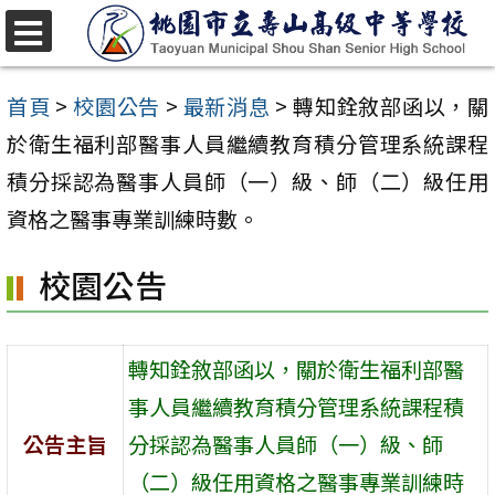
跳
至
選
單
主
首頁
>
校園公告
>
最新消息
>
轉知銓敘部函以，關
要
於衛生福利部醫事人員繼續教育積分管理系統課程
內
積分採認為醫事人員師（一）級、師（二）級任用
容
資格之醫事專業訓練時數。
區
校園公告
轉知銓敘部函以，關於衛生福利部醫
事人員繼續教育積分管理系統課程積
公告主旨
分採認為醫事人員師（一）級、師
（二）級任用資格之醫事專業訓練時