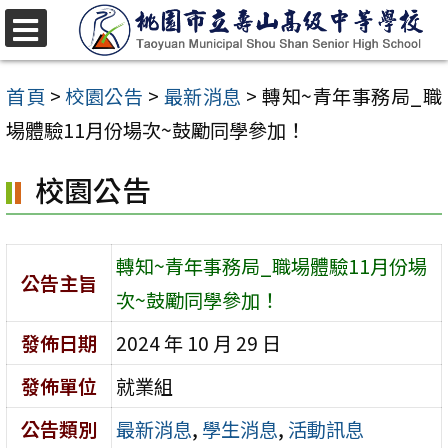
跳
至
選
單
主
首頁
>
校園公告
>
最新消息
>
轉知~青年事務局_職
要
場體驗11月份場次~鼓勵同學參加！
內
校園公告
容
區
轉知~青年事務局_職場體驗11月份場
公告主旨
次~鼓勵同學參加！
發佈日期
2024 年 10 月 29 日
發佈單位
就業組
公告類別
最新消息
,
學生消息
,
活動訊息