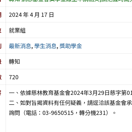
期
2024 年 4 月 17 日
位
就業組
別
最新消息
,
學生消息
,
獎助學金
級
轉知
數
720
容
一、依據慈林教育基金會2024年3月29日慈字第0
二、如對旨揭資料有任何疑義，請逕洽該基金會承
詢問（電話：03-9650515，轉分機231）。