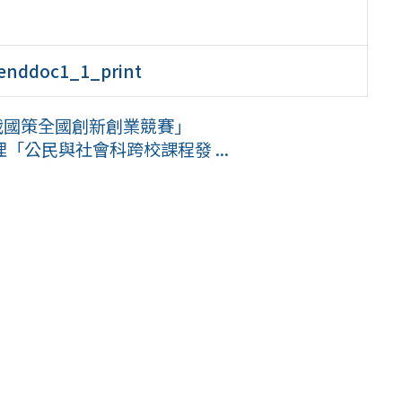
ddoc1_1_print
屆戰國策全國創新創業競賽」
公民與社會科跨校課程發 ...