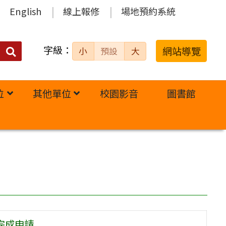
English
線上報修
場地預約系統
字級：
送出
網站導覽
小
預設
大
搜
尋：
位
其他單位
校園影音
圖書館
完成申請