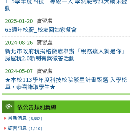
115學年度四技二專統一入 學測驗考試大綱未變
動
2025-01-20
實習處
65週年校慶_校友回娘家餐會
2024-08-26
實習處
新北市政府稅捐稽徵處舉辦「稅務達人就是你」
房屋稅2.0新制有獎徵答活動
2024-05-07
實習處
★本校113學年度科技校院繁星計畫甄選 入學榜
單，恭喜錄取學生★
依公告類別彙總
最新消息
( 8,992 )
研習訊息
( 1,110 )