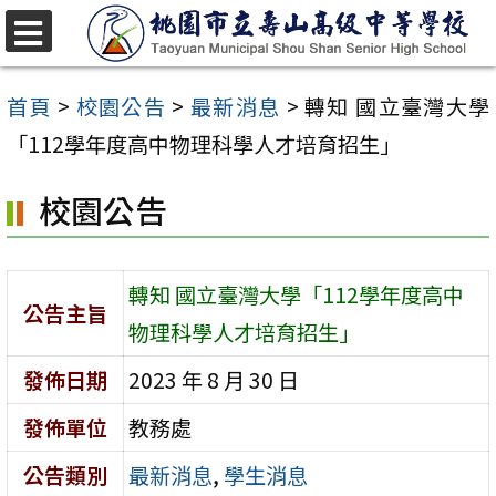
跳
至
選
單
主
首頁
>
校園公告
>
最新消息
>
轉知 國立臺灣大學
要
「112學年度高中物理科學人才培育招生」
內
校園公告
容
區
轉知 國立臺灣大學「112學年度高中
公告主旨
物理科學人才培育招生」
發佈日期
2023 年 8 月 30 日
發佈單位
教務處
公告類別
最新消息
,
學生消息