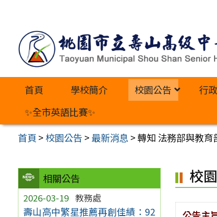
跳
至
主
要
內
首頁
學校簡介
校園公告
行
容
區
✨全市英語比賽✨
首頁
>
校園公告
>
最新消息
>
轉知 法務部與教育
校
相關公告
2026-03-19
教務處
壽山高中繁星推薦再創佳績：92
公告主