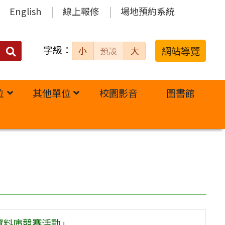
English
線上報修
場地預約系統
字級：
送出
網站導覽
小
預設
大
搜
尋：
位
其他單位
校園影音
圖書館
資料庫競賽活動」