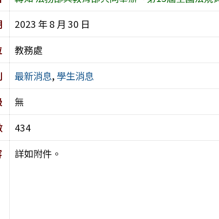
期
2023 年 8 月 30 日
位
教務處
別
最新消息
,
學生消息
級
無
數
434
容
詳如附件。