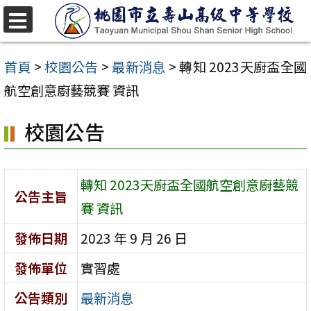
跳
至
選
單
主
首頁
>
校園公告
>
最新消息
>
轉知 2023天廚盃全國
要
航空創意廚藝競賽 資訊
內
校園公告
容
區
轉知 2023天廚盃全國航空創意廚藝競
公告主旨
賽 資訊
發佈日期
2023 年 9 月 26 日
發佈單位
實習處
公告類別
最新消息