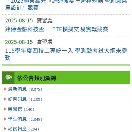
「2025嶺東觀光『綠遊饗宴－遊程規劃 暨創意菜
單設計』競賽
2025-08-15
實習處
銘傳金融科技盃 － ETF模擬交 易實戰競賽
2025-08-15
實習處
115學年度四技二專統一入 學測驗考試大綱未變
動
依公告類別彙總
最新消息
( 8,975 )
研習訊息
( 1,109 )
榮譽榜
( 140 )
學生消息
( 2,045 )
考試訊息
( 204 )