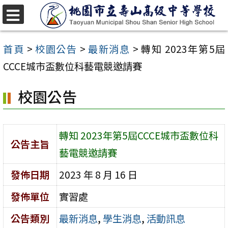
跳
至
選
單
主
首頁
>
校園公告
>
最新消息
>
轉知 2023年第5屆
要
CCCE城市盃數位科藝電競邀請賽
內
校園公告
容
區
轉知 2023年第5屆CCCE城市盃數位科
公告主旨
藝電競邀請賽
發佈日期
2023 年 8 月 16 日
發佈單位
實習處
公告類別
最新消息
,
學生消息
,
活動訊息