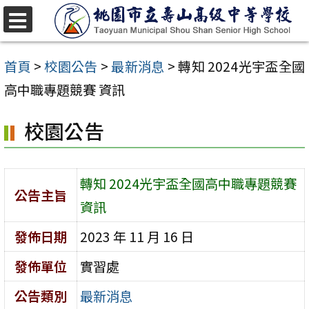
跳
至
選
單
主
首頁
>
校園公告
>
最新消息
>
轉知 2024光宇盃全國
要
高中職專題競賽 資訊
內
校園公告
容
區
轉知 2024光宇盃全國高中職專題競賽
公告主旨
資訊
發佈日期
2023 年 11 月 16 日
發佈單位
實習處
公告類別
最新消息