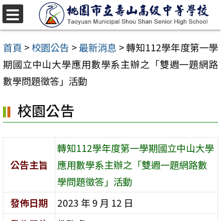
跳
至
選
單
主
首頁
>
校園公告
>
最新消息
>
轉知112學年度第一學
要
期國立中山大學應用數學系主辦之「雙週一題網路
內
數學問題徵答」活動
容
校園公告
區
轉知112學年度第一學期國立中山大學
公告主旨
應用數學系主辦之「雙週一題網路數
學問題徵答」活動
發佈日期
2023 年 9 月 12 日