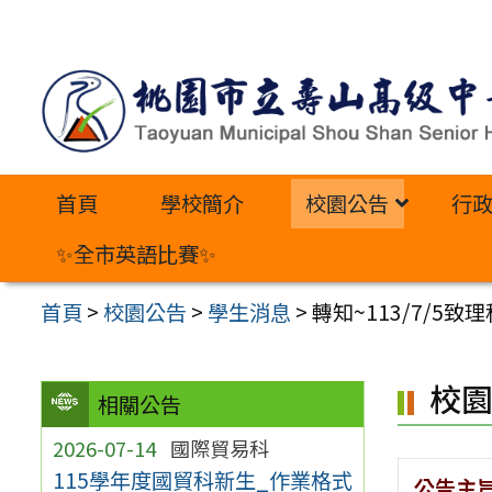
跳
至
主
要
內
首頁
學校簡介
校園公告
行
容
區
✨全市英語比賽✨
首頁
>
校園公告
>
學生消息
>
轉知~113/7/5
校
相關公告
2026-07-14
國際貿易科
115學年度國貿科新生_作業格式
公告主