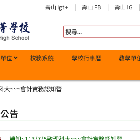
壽山 igt+
壽山 FB
壽山 IG
政單位
校務系統
學校行事曆
教學單
致理科大~~~會計實務認知營
園公告
旨
轉知~113/7/5致理科大~~~會計實務認知營