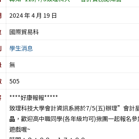
期
2024 年 4 月 19 日
位
國際貿易科
別
學生消息
級
無
數
505
容
****好康報報*****
致理科技大學會計資訊系將於7/5(五)辦理”會
品
，歡迎高中職同學(各年級均可)揪團一起報名
遊戲喔~