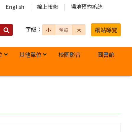
English
線上報修
場地預約系統
字級：
送出
網站導覽
小
預設
大
搜
尋：
位
其他單位
校園影音
圖書館