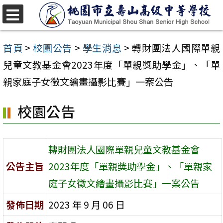
跳
至
選
單
主
首頁
>
校園公告
>
學生消息
>
轉財團法人國際單親
要
兒童文教基金會2023年度「單親獎助學金」、「單
內
親家庭子女徵文繪畫攝影比賽」一案公告
容
校園公告
區
轉財團法人國際單親兒童文教基金會
公告主旨
2023年度「單親獎助學金」、「單親家
庭子女徵文繪畫攝影比賽」一案公告
發佈日期
2023 年 9 月 06 日