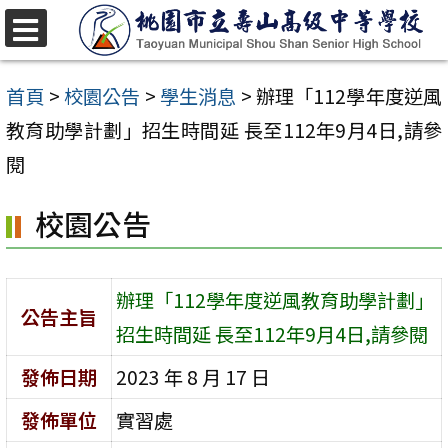
跳
至
選
單
主
首頁
>
校園公告
>
學生消息
>
辦理「112學年度逆風
要
教育助學計劃」招生時間延 長至112年9月4日,請參
內
閱
容
校園公告
區
辦理「112學年度逆風教育助學計劃」
公告主旨
招生時間延 長至112年9月4日,請參閱
發佈日期
2023 年 8 月 17 日
發佈單位
實習處