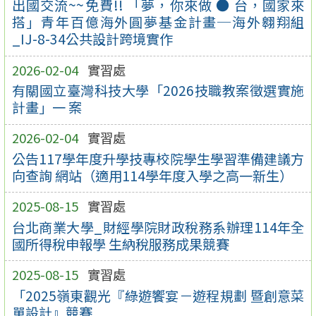
出國交流~~免費!! 「夢，你來做 ● 台，國家來
搭」青年百億海外圓夢基金計畫─海外翱翔組
_IJ-8-34公共設計跨境實作
2026-02-04
實習處
有關國立臺灣科技大學「2026技職教案徵選實施
計畫」一 案
2026-02-04
實習處
公告117學年度升學技專校院學生學習準備建議方
向查詢 網站（適用114學年度入學之高一新生）
2025-08-15
實習處
台北商業大學_財經學院財政稅務系辦理114年全
國所得稅申報學 生納稅服務成果競賽
2025-08-15
實習處
「2025嶺東觀光『綠遊饗宴－遊程規劃 暨創意菜
單設計』競賽