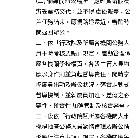
(二) 倘離開辦公場所，應確實請假及
辦妥業務交代，並不得 虛偽報差；公
差任務結束，應視路途遠近，審酌時
間返回辦公。
二、依「行政院及所屬各機關公務人
員平時考核要點」規定， 差勤管理係
屬各機關學校權責，各級主管人員均
應以身作則並負起督導責任，隨時掌
握屬員出勤及辦公狀況，落實走動式
督導機制，並就屬員加班、差假之必
要性、確實性 加強管制及核實審查。
三、復依「行政院暨所屬各機關人事
機構抽查公務人員勤惰管理及辦公情
形應行注意事項」規定，各機關應每