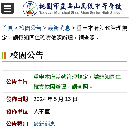
跳
至
選
單
主
首頁
>
校園公告
>
最新消息
>
重申本府差勤管理規
要
定，請轉知同仁確實依照辦理，請查照。
內
校園公告
容
區
重申本府差勤管理規定，請轉知同仁
公告主旨
確實依照辦理，請查照。
發佈日期
2024 年 5 月 13 日
發佈單位
人事室
公告類別
最新消息