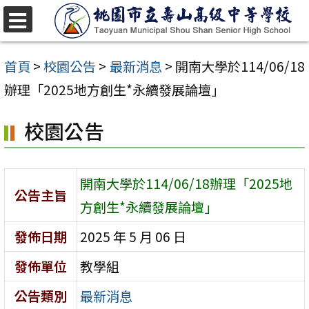
跳
至
選
單
主
首頁
>
校園公告
>
最新消息
>
開南大學於114/06/18
要
辦理「2025地方創生*永續發展論壇」
內
校園公告
容
區
開南大學於114/06/18辦理「2025地
公告主旨
方創生*永續發展論壇」
發佈日期
2025 年 5 月 06 日
發佈單位
教學組
公告類別
最新消息