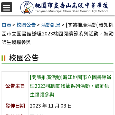
跳
至
選
單
主
首頁
>
校園公告
>
活動訊息
>
[閱讀推廣活動]轉知桃
要
園市立圖書館辦理2023桃園閱讀節系列活動，鼓勵
內
師生踴躍參與
容
校園公告
區
[閱讀推廣活動]轉知桃園市立圖書館辦
公告主旨
理2023桃園閱讀節系列活動，鼓勵師
生踴躍參與
發佈日期
2023 年 11 月 08 日