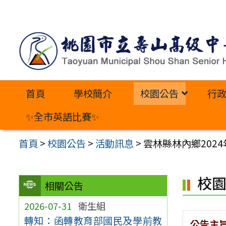
跳
至
主
要
內
首頁
學校簡介
校園公告
行
容
區
✨全市英語比賽✨
首頁
>
校園公告
>
活動訊息
>
雲林縣林內鄉202
校
相關公告
2026-07-31
衛生組
轉知：函轉教育部國民及學前教
公告主