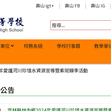
壽山 igt+
壽山 FB
壽山 IG
政單位
校務系統
學校行事曆
教學單
4年愛護河川珍惜水資源宣導暨紫斑蝶季活動
園公告
旨
雲林縣林內鄉2024年愛護河川珍惜水資源宣導暨