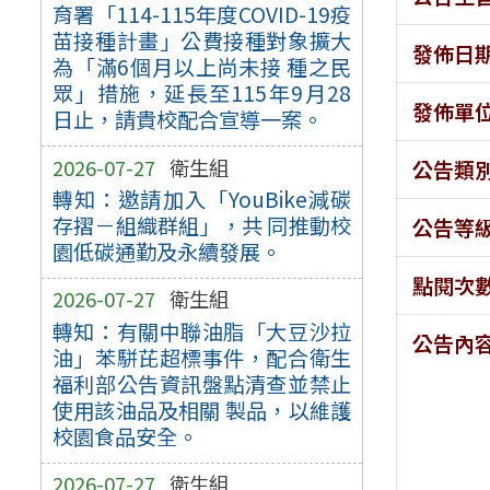
育署「114-115年度COVID-19疫
苗接種計畫」公費接種對象擴大
發佈日
為「滿6個月以上尚未接 種之民
眾」措施，延長至115年9月28
發佈單
日止，請貴校配合宣導一案。
2026-07-27
衛生組
公告類
轉知：邀請加入「YouBike減碳
存摺－組織群組」，共 同推動校
公告等
園低碳通勤及永續發展。
點閱次
2026-07-27
衛生組
轉知：有關中聯油脂「大豆沙拉
公告內
油」苯駢芘超標事件，配合衛生
福利部公告資訊盤點清查並禁止
使用該油品及相關 製品，以維護
校園食品安全。
2026-07-27
衛生組