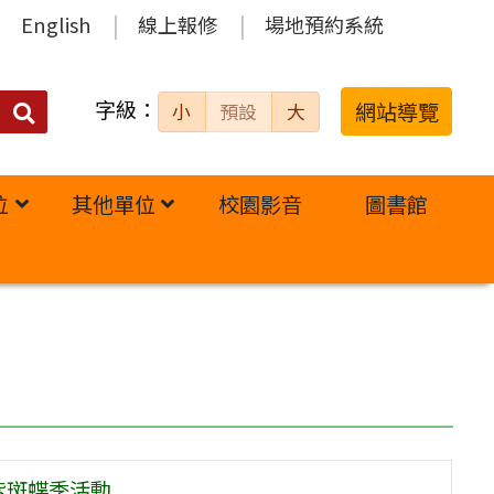
English
線上報修
場地預約系統
字級：
送出
網站導覽
小
預設
大
搜
尋：
位
其他單位
校園影音
圖書館
紫斑蝶季活動