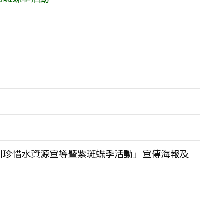
河川珍惜水資源宣導暨紫斑蝶季活動」宣傳海報及