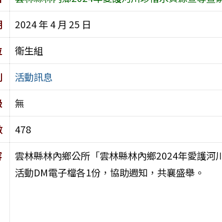
期
2024 年 4 月 25 日
位
衛生組
別
活動訊息
級
無
數
478
容
雲林縣林內鄉公所「雲林縣林內鄉2024年愛護
活動DM電子檔各1份，協助週知，共襄盛舉。