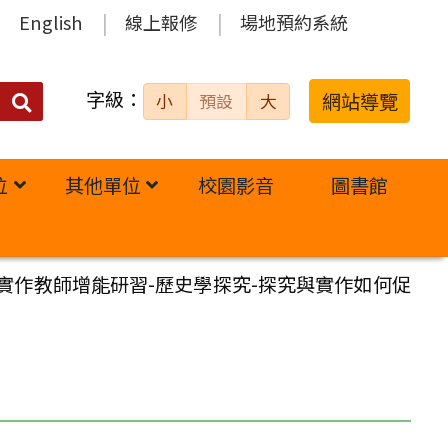
English
線上報修
場地預約系統
字級：
送出
網站導覽
小
預設
大
搜
尋：
位
其他單位
校園影音
圖書館
實作教師增能研習-歷史學探究-探究與實作如何促