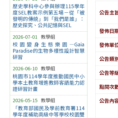
歷史學科中心參與辦理115學年
公告主
度SEL教案示例第五場－從「被
發明的傳統」到「我們是誰」：
歷史探究、公共記憶與SEL
發佈日
2026-07-01
教學組
校園變身生態樂園—Gaia
發佈單
Paradise的生物多樣性設計智慧
研習
公告類
2026-06-10
教學組
公告等
桃園市114學年度推動國民中小
學本土教育增進教師客語能力認
點閱次
證研習計畫
2026-05-15
教學組
公告內
「教育部國民及學前教育署114
學年度補助高級中等學校校園雙