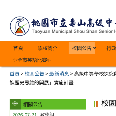
跳
至
主
要
內
首頁
學校簡介
校園公告
行
容
區
✨全市英語比賽✨
首頁
>
校園公告
>
最新消息
>
高級中等學校探究與
進歷史思維的開展」實施計畫
校
相關公告
2026-07-21
教學組