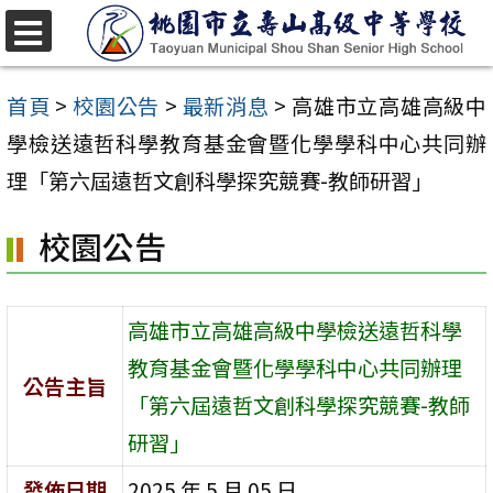
跳
至
選
單
主
首頁
>
校園公告
>
最新消息
>
高雄市立高雄高級中
要
學檢送遠哲科學教育基金會暨化學學科中心共同辦
內
理「第六屆遠哲文創科學探究競賽-教師研習」
容
校園公告
區
高雄市立高雄高級中學檢送遠哲科學
教育基金會暨化學學科中心共同辦理
公告主旨
「第六屆遠哲文創科學探究競賽-教師
研習」
發佈日期
2025 年 5 月 05 日