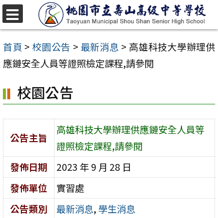
跳
至
選
單
主
首頁
>
校園公告
>
最新消息
>
高雄科技大學辦理供
要
應鏈安全人員等證照檢定課程,請參閱
內
校園公告
容
區
高雄科技大學辦理供應鏈安全人員等
公告主旨
證照檢定課程,請參閱
發佈日期
2023 年 9 月 28 日
發佈單位
實習處
公告類別
最新消息
,
學生消息