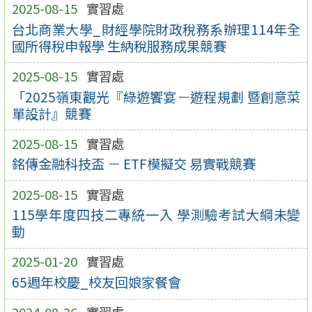
2025-08-15
實習處
台北商業大學_財經學院財政稅務系辦理114年全
國所得稅申報學 生納稅服務成果競賽
2025-08-15
實習處
「2025嶺東觀光『綠遊饗宴－遊程規劃 暨創意菜
單設計』競賽
2025-08-15
實習處
銘傳金融科技盃 － ETF模擬交 易實戰競賽
2025-08-15
實習處
115學年度四技二專統一入 學測驗考試大綱未變
動
2025-01-20
實習處
65週年校慶_校友回娘家餐會