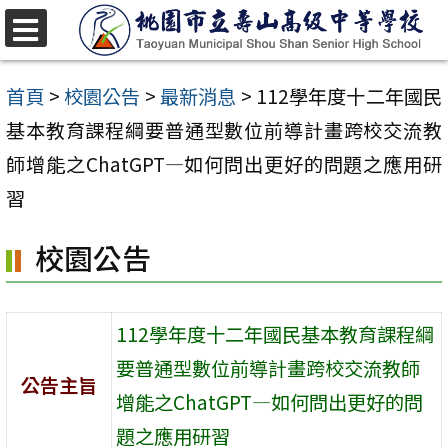
跳
至
選
單
主
首頁
>
校園公告
>
最新消息
>
112學年度十二年國民
要
基本教育課程綱要普通型數位前導計畫跨校交流教
內
師增能之ChatGPT―如何問出更好的問題之應用研
容
習
區
校園公告
112學年度十二年國民基本教育課程綱
要普通型數位前導計畫跨校交流教師
公告主旨
增能之ChatGPT―如何問出更好的問
題之應用研習