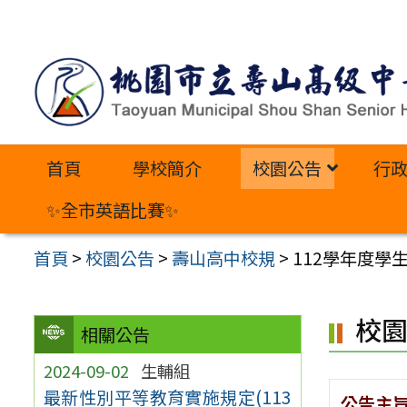
跳
至
主
要
內
首頁
學校簡介
校園公告
行
容
區
✨全市英語比賽✨
首頁
>
校園公告
>
壽山高中校規
>
112學年度學
校
相關公告
2024-09-02
生輔組
最新性別平等教育實施規定(113
公告主