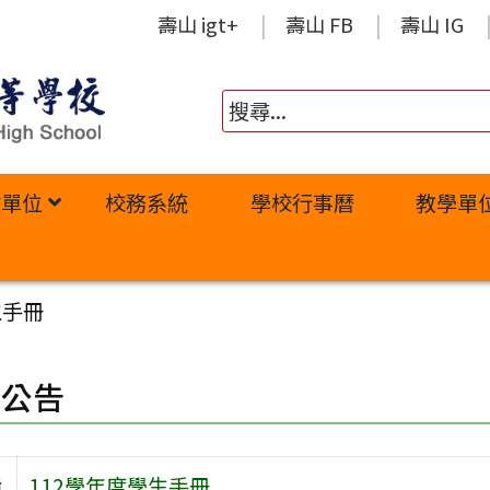
壽山 igt+
壽山 FB
壽山 IG
政單位
校務系統
學校行事曆
教學單
生手冊
園公告
旨
112學年度學生手冊