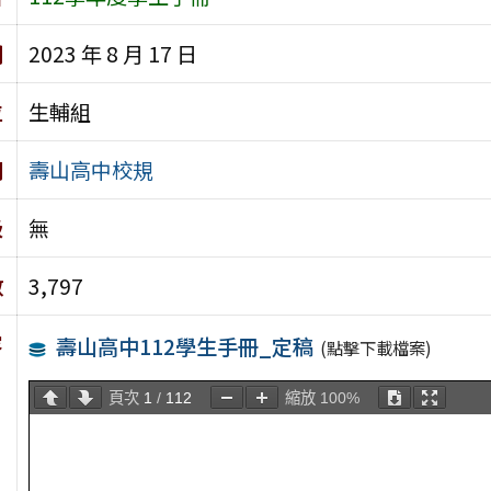
期
2023 年 8 月 17 日
位
生輔組
別
壽山高中校規
級
無
數
3,797
容
壽山高中112學生手冊_定稿
(點擊下載檔案)
頁次
1
/
112
縮放
100%