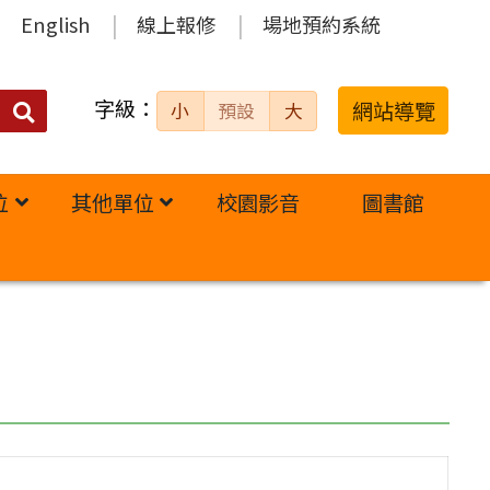
English
線上報修
場地預約系統
字級：
送出
網站導覽
小
預設
大
搜
尋：
位
其他單位
校園影音
圖書館