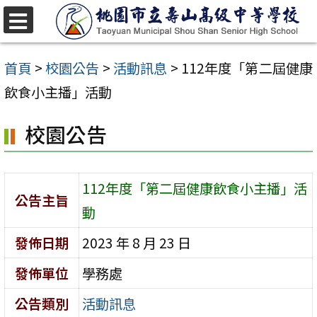
跳
至
選
單
主
首頁
>
校園公告
>
活動訊息
>
112年度「第二屆健康
要
飲食小主播」活動
內
校園公告
容
區
112年度「第二屆健康飲食小主播」活
公告主旨
動
發佈日期
2023 年 8 月 23 日
發佈單位
學務處
公告類別
活動訊息