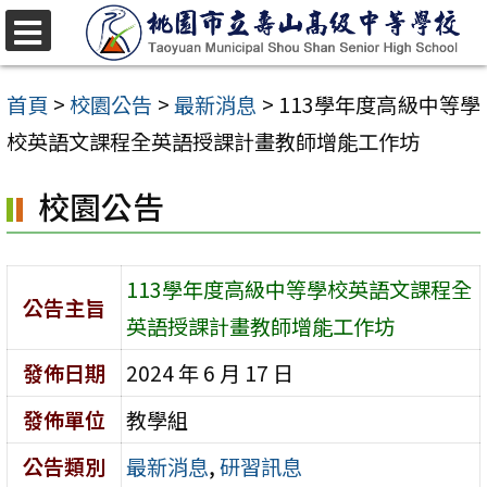
跳
至
選
單
主
首頁
>
校園公告
>
最新消息
>
113學年度高級中等學
要
校英語文課程全英語授課計畫教師增能工作坊
內
校園公告
容
區
113學年度高級中等學校英語文課程全
公告主旨
英語授課計畫教師增能工作坊
發佈日期
2024 年 6 月 17 日
發佈單位
教學組
公告類別
最新消息
,
研習訊息